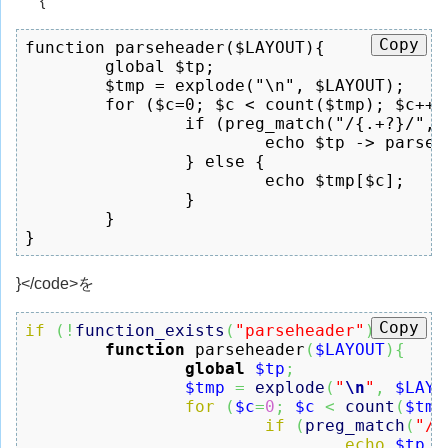
{
Copy
function parseheader($LAYOUT){

	global $tp;

	$tmp = explode("\n", $LAYOUT);

	for ($c=0; $c < count($tmp); $c++) {

		if (preg_match("/{.+?}/", $tmp[$c])) {

			echo $tp -> parseTemplate($tmp[$c]);

		} else {

			echo $tmp[$c];

		}

	}

}
}</code>を
Copy
if
(
!
function_exists
(
"parseheader"
)
)
{
function
 parseheader
(
$LAYOUT
)
{
global
$tp
;
$tmp
=
explode
(
"
\n
"
,
$LAYO
for
(
$c
=
0
;
$c
<
count
(
$tmp
if
(
preg_match
(
"/{
echo
$tp
-