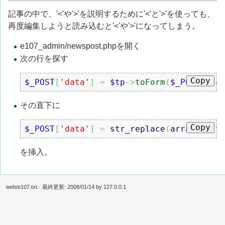
記事の中で、'<'や'>'を説明するために'<'と'>'を使っても、
再度編集しようと読み込むと'<'や'>'になってしまう。
e107_admin/newspost.phpを開く
次の行を探す
Copy
$_POST
[
'data'
]
=
$tp
->
toForm
(
$_POST
[
'da
その直下に
Copy
$_POST
[
'data'
]
=
str_replace
(
array
(
"&lt
を挿入。
web/e107.txt
· 最終更新:
2008/01/14
by
127.0.0.1