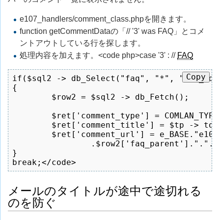
e107_handlers/comment_class.phpを開きます。
function getCommentDataの「// '3' was FAQ」とコメ
ントアウトしている行を探します。
処理内容を加えます。<code php>case '3' : //
FAQ
Copy
if($sql2 -> db_Select("faq", "*", "faq_id=
{

	$row2 = $sql2 -> db_Fetch();

	$ret['comment_type'] = COMLAN_TYPE_3;

	$ret['comment_title'] = $tp -> toHTML($row2['faq_question'], TRUE,'emotes_off, no_make_clickable');

	$ret['comment_url'] = e_BASE."e107_plugins/faq/faq.php?0.cat."

		.$row2['faq_parent'].".".$row['comment_item_id'];

}

break;</code>
メールのタイトルが途中で途切れる
のを防ぐ