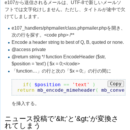
e107から送信されるメールは、UTF-8で新しいメールソ
フトでは文字化けしません。ただし、タイトルが途中で欠
けてしまします。
e107_handlers/phpmailer/class.phpmailer.phpを開き、
次の行を探す。<code php> /**
Encode a header string to best of Q, B, quoted or none.
@access private
@return string */ function EncodeHeader ($str,
$position = 'text') { $x = 0;</code>
「function…」の行と次の「$x = 0;」の行の間に
Copy
if
(
$position
==
'text'
)
return
mb_encode_mimeheader
(
mb_conver
を挿入する。
ニュース投稿で'&lt;'と'&gt;'が変換さ
れてしまう