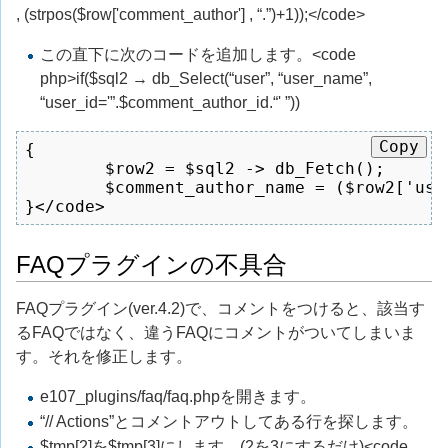
, (strpos($row['comment_author'] , “.”)+1));</code>
この直下に次のコードを追加します。<code
php>if($sql2 → db_Select(“user”, “user_name”,
“user_id='”.$comment_author_id.“' ”))
Copy
{

	$row2 = $sql2 -> db_Fetch();

	$comment_author_name = ($row2['user_name'] ? $row2['user_name'] : $comment_author_name);

}</code>
FAQプラグインの不具合
FAQプラグイン(ver.4.2)で、コメントをつけると、該当す
るFAQではなく、違うFAQにコメントがついてしまいま
す。それを修正します。
e107_plugins/faq/faq.phpを開きます。
“// Actions”とコメントアウトしてある行を探します。
$tmp[2]を$tmp[3]にします。(2を3にするだけ)<code