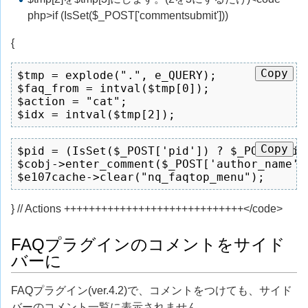
php>if (IsSet($_POST['commentsubmit']))
{
Copy
$tmp = explode(".", e_QUERY);

$faq_from = intval($tmp[0]);

$action = "cat";

$idx = intval($tmp[2]);
Copy
$pid = (IsSet($_POST['pid']) ? $_POST['pid'
$cobj->enter_comment($_POST['author_name']
$e107cache->clear("nq_faqtop_menu");
} // Actions +++++++++++++++++++++++++++++</code>
FAQプラグインのコメントをサイド
バーに
FAQプラグイン(ver.4.2)で、コメントをつけても、サイド
バーのコメント一覧に表示されません。