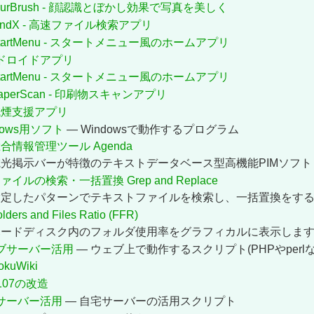
lurBrush - 顔認識とぼかし効果で写真を美しく
indX - 高速ファイル検索アプリ
tartMenu - スタートメニュー風のホームアプリ
ドロイドアプリ
tartMenu - スタートメニュー風のホームアプリ
aperScan - 印刷物スキャンアプリ
減煙支援アプリ
dows用ソフト
— Windowsで動作するプログラム
合情報管理ツール Agenda
電光掲示バーが特徴のテキストデータベース型高機能PIMソフト
ァイルの検索・一括置換 Grep and Replace
指定したパターンでテキストファイルを検索し、一括置換をす
lders and Files Ratio (FFR)
ハードディスク内のフォルダ使用率をグラフィカルに表示しま
ブサーバー活用
— ウェブ上で動作するスクリプト(PHPやperlな
okuWiki
107の改造
サーバー活用
— 自宅サーバーの活用スクリプト