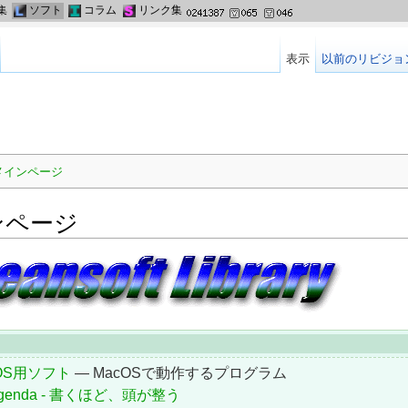
集
ソフト
コラム
リンク集
表示
以前のリビジョ
メインページ
ンページ
OS用ソフト
— MacOSで動作するプログラム
genda - 書くほど、頭が整う