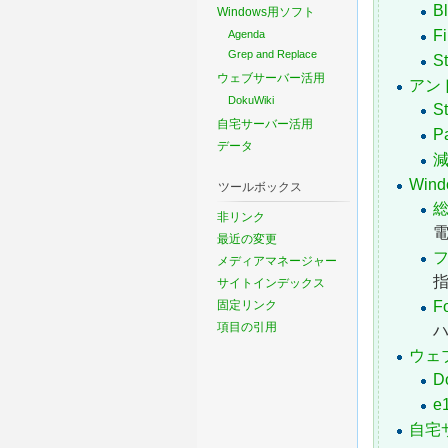
B
Windows用ソフト
F
Agenda
Grep and Replace
S
ウェブサーバー活用
アン
DokuWiki
S
自宅サーバー活用
P
データ
Win
ツールボックス
総
非リンク
最近の変更
フ
メディアマネージャー
サイトインデックス
Fo
固定リンク
項目の引用
ウェ
D
e
自宅