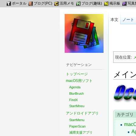
ポータル
ブログ(PC)
活用メモ
ブログ(趣味)
掲示板
写真
本文
ノート
現在位置:
ナビゲーション
メイ
トップページ
macOS用ソフト
Agenda
BlurBrush
FindX
StartMneu
アンドロイドアプリ
カテゴリ
StartMenu
mac
PaperScan
A
減煙支援アプリ