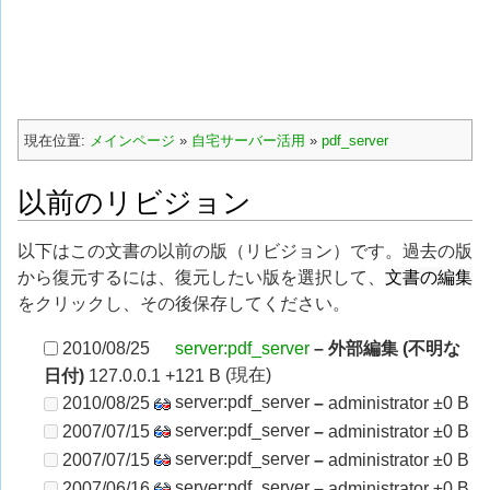
現在位置:
メインページ
»
自宅サーバー活用
»
pdf_server
以前のリビジョン
以下はこの文書の以前の版（リビジョン）です。過去の版
文書の編集
から復元するには、復元したい版を選択して、
をクリックし、その後保存してください。
2010/08/25
server:pdf_server
– 外部編集 (不明な
(現在)
日付)
127.0.0.1
+121 B
server:pdf_server
2010/08/25
–
administrator
±0 B
server:pdf_server
2007/07/15
–
administrator
±0 B
server:pdf_server
2007/07/15
–
administrator
±0 B
server:pdf_server
2007/06/16
–
administrator
±0 B